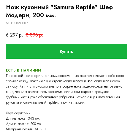
Нож кухонный "Samura Reptile" Шеф
Модерн, 200 мм.
SKU:
SRP-0087
6 297
р.
8 396
р.
Купить
ЕСТЬ В НАЛИЧИИ
Поварской нож с оригинальным современным лезвием сочетает в себе нечто
среднее между классическим европейским шефом и японским шеф-ножом -
сантоку. Как и у японского аналога острие ножа модерн-шефа направлено
вниз, что дает возможность экономить силы при нарезке продуктов.
Удобный хват в руке обеспечивает ребристая нескользящая патентованная
рукоятка и отличительный reptile-глазок на лезвии.
Характеристики:
Длина ножа: 343 мм.
Длина лезвия: 200 мм.
Материал лезвия: AUS-10