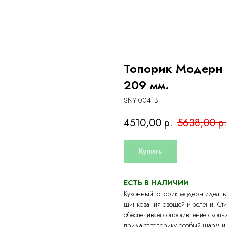
Топорик Модерн 
209 мм.
SNY-0041B
4510,00
р.
5638,00
р.
Купить
ЕСТЬ В НАЛИЧИИ
Кухонный топорик модерн идеальн
шинкования овощей и зелени. Сти
обеспечивает сопротивление скол
придают топорику особый шарм и 