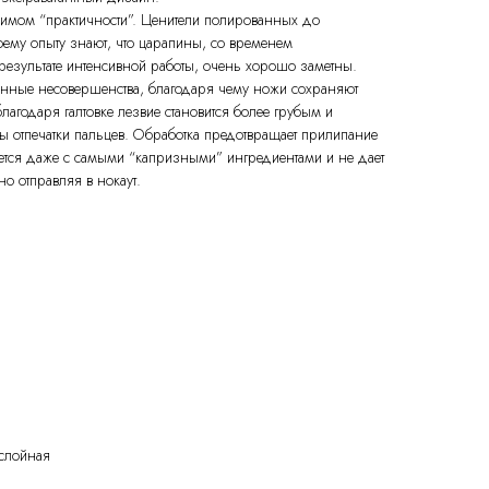
онимом “практичности”. Ценители полированных до
оему опыту знают, что царапины, со временем
результате интенсивной работы, очень хорошо заметны.
тенные несовершенства, благодаря чему ножи сохраняют
лагодаря галтовке лезвие становится более грубым и
ы отпечатки пальцев. Обработка предотвращает прилипание
яется даже с самыми “капризными” ингредиентами и не дает
о отправляя в нокаут.
ослойная