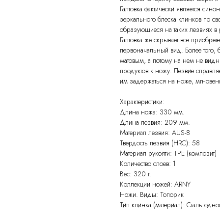
Галтовка фактически является син
зеркального блеска клинков по св
образующиеся на таких лезвиях в 
Галтовка же скрывает все приобре
первоначальный вид. Более того, б
матовым, а потому на нем не видн
продуктов к ножу. Лезвие справл
им задержаться на ноже, мгновенн
Характеристики:
Длина ножа: 330 мм.
Длина лезвия: 209 мм.
Материал лезвия: AUS-8
Твердость лезвия (HRC): 58
Материал рукояти: TPE (композит)
Количество слоев: 1
Вес: 320 г.
Коллекции ножей: ARNY
Ножи. Виды: Топорик
Тип клинка (материал): Сталь одн