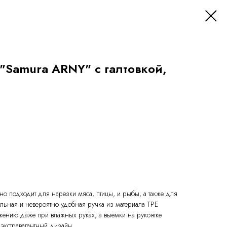
"Samura ARNY" с галтовкой,
о подходит для нарезки мяса, птицы, и рыбы, а также для
льная и невероятно удобная ручка из материала TPE
ьжению даже при влажных руках, а выемки на рукоятке
экстравагантный дизайн.