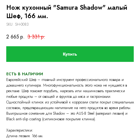
Нож кухонный "Samura Shadow" малый
Шеф, 166 мм.
SKU:
SH-0083
2 665
р.
3 331
р.
Купить
ЕСТЬ В НАЛИЧИИ
Европейский Шеф – главный инструмент профессионального повара и
домашнего кулинара. Многофункциональность этого ножа не нуждается в
рекламе. Шеф поможет порубить, нарезать или нашинковать практически
любые продукты – от овощей и фруктов до мяса и гастрономии.
Однослойный клинок из устойчивой к коррозии стали покрыт специальным
составом, предотвращающим налипание на него продуктов во время работы.
Выигрышное сочетание для Shadow – это AUS-8 Steel (материал лезвия) и
Black anti-slip coating (силиконовое покрытие клинка).
Характеристики:
Длина лезвия: 166 мм.