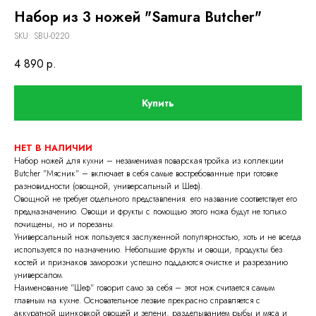
Набор из 3 ножей "Samura Butcher"
SKU:
SBU-0220
4 890
р.
Купить
НЕТ В НАЛИЧИИ
Набор ножей для кухни – незаменимая поварская тройка из коллекции
Butcher "Мясник" – включает в себя самые востребованные при готовке
разновидности (овощной, универсальный и Шеф).
Овощной не требует отдельного представления: его название соответствует его
предназначению. Овощи и фрукты с помощью этого ножа будут не только
почищены, но и порезаны.
Универсальный нож пользуется заслуженной популярностью, хоть и не всегда
используется по назначению. Небольшие фрукты и овощи, продукты без
костей и признаков заморозки успешно поддаются очистке и разрезанию
универсалом.
Наименование "Шеф" говорит само за себя – этот нож считается самым
главным на кухне. Основательное лезвие прекрасно справляется с
аккуратной шинковкой овощей и зелени, разделыванием рыбы и мяса и