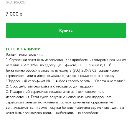
SKU:
PS-0007
7 000
р.
Купить
ЕСТЬ В НАЛИЧИИ
Условия использования:
1. Сертификат может быть использован для приобретения товаров в розничном
магазине «SAMURA», по адресу: ул. Ефимова, 3, ТЦ "Сенная", СПб.
Также можно оформить заказ по телефону 8 (800) 250-78-02, указав номер
сертификата, или в интернет-магазине, указав в комментариях к заказу:
"Подарочный сертификат №...", выбрав способ оплаты - "Оплата в магазине".
2. Срок действия сертификата 6 месяцев со дня продажи.
3. Подарочный сертификат предназначен для единовременного
использования. Если сумма покупки с использованием подарочного
сертификата меньше его номинала, остаток денежными средствами не
выплачивается. Если сумма покупки больше номинала сертификата, доплата
может быть произведена наличным/безналичным способами.