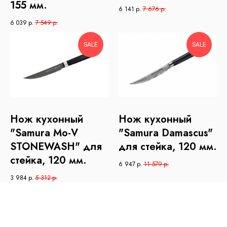
155 мм.
6 141
р.
7 676
р.
6 039
р.
7 549
р.
SALE
SALE
Нож кухонный
Нож кухонный
"Samura Mo-V
"Samura Damascus"
STONEWASH" для
для стейка, 120 мм.
стейка, 120 мм.
6 947
р.
11 579
р.
3 984
р.
5 312
р.