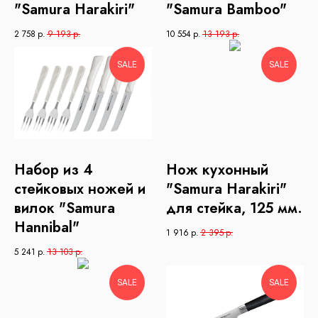
"Samura Harakiri"
"Samura Bamboo"
2 758
р.
9 193
р.
10 554
р.
13 193
р.
SALE
SALE
Набор из 4
Нож кухонный
стейковых ножей и
"Samura Harakiri"
вилок "Samura
для стейка, 125 мм.
Hannibal"
1 916
р.
2 395
р.
5 241
р.
13 103
р.
SALE
SALE